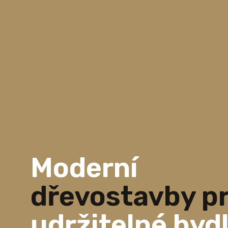
Moderní
dřevostavby p
udržitelné byd