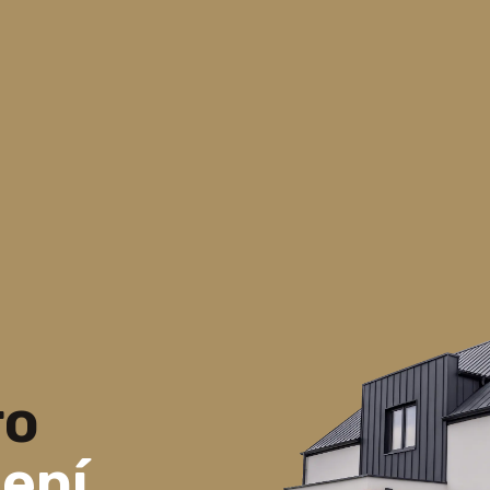
ro
lení