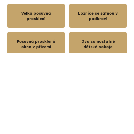
Velká posuvná
Ložnice se šatnou v
prosklení
podkroví
Posuvná prosklená
Dva samostatné
okna v přízemí
dětské pokoje
Půdorysy
1. NP – PŘÍZEMÍ