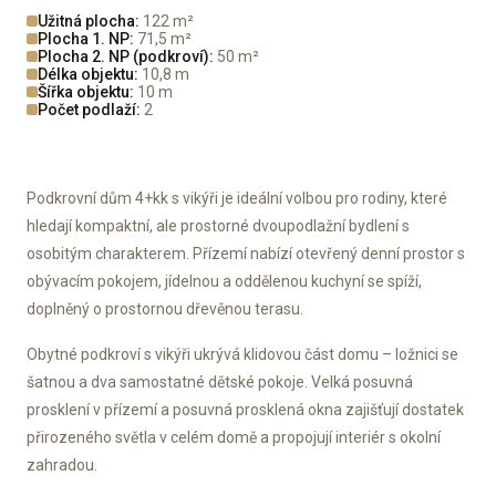
Užitná plocha:
122 m²
Plocha 1. NP:
71,5 m²
Plocha 2. NP (podkroví):
50 m²
Délka objektu:
10,8 m
Šířka objektu:
10 m
Počet podlaží:
2
Podkrovní dům 4+kk s vikýři je ideální volbou pro rodiny, které
hledají kompaktní, ale prostorné dvoupodlažní bydlení s
osobitým charakterem. Přízemí nabízí otevřený denní prostor s
obývacím pokojem, jídelnou a oddělenou kuchyní se spíží,
doplněný o prostornou dřevěnou terasu.
Obytné podkroví s vikýři ukrývá klidovou část domu – ložnici se
šatnou a dva samostatné dětské pokoje. Velká posuvná
prosklení v přízemí a posuvná prosklená okna zajišťují dostatek
přirozeného světla v celém domě a propojují interiér s okolní
zahradou.