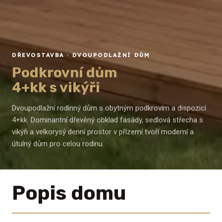
DŘEVOSTAVBA · DVOUPODLAŽNÍ DŮM
Podkrovní dům
4+kk s vikýři
Dvoupodlažní rodinný dům s obytným podkrovím a dispozicí
4+kk. Dominantní dřevěný obklad fasády, sedlová střecha s
vikýři a velkorysý denní prostor v přízemí tvoří moderní a
útulný dům pro celou rodinu.
Popis domu